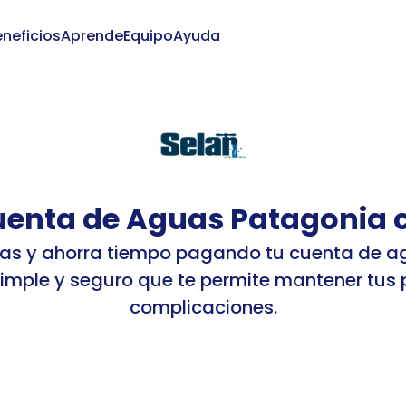
neficios
Aprende
Equipo
Ayuda
Iniciar
uenta de Aguas Patagonia c
filas y ahorra tiempo pagando tu cuenta de 
simple y seguro que te permite mantener tus p
complicaciones.
7
aguas-patagonia
S
basicService
Aguas Patagonia
clie