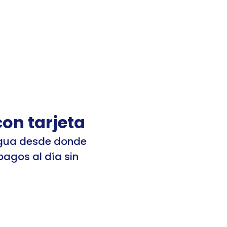
 sesión
Registrarme
Mis cuentas
on tarjeta
agua desde donde 
agos al día sin 
ntNumber
Agua