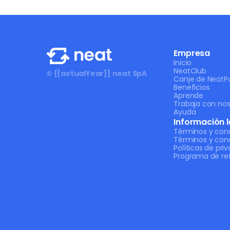
Empresa
Inicio
NeatClub
© {{actualYear}} neat SpA
Canje de NeatPo
Beneficios
Aprende
Trabaja con nos
Ayuda
Información l
Términos y con
Términos y con
Políticas de pri
Programa de ref