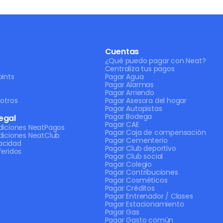
Cuentas
¿Qué puedo pagar con Neat?
Centraliza tus pagos
ints
Pagar Agua
Pagar Alarmas
Pagar Arriendo
otros
Pagar Asesora del hogar
Pagar Autopistas
Pagar Bodega
egal
Pagar CAE
diciones NeatPagos
Pagar Caja de compensación
diciones NeatClub
Pagar Cementerio
vacidad
Pagar Club deportivo
eridos
Pagar Club social
Pagar Colegio
Pagar Contribuciones
Pagar Cosméticos
Pagar Créditos
Pagar Entrenador / Clases
Pagar Estacionamiento
Pagar Gas
Pagar Gasto común