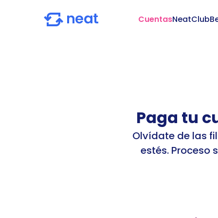
Cuentas
NeatClub
Be
Paga tu c
Olvídate de las 
estés. Proceso 
TRUE
NT-CL-S-0031