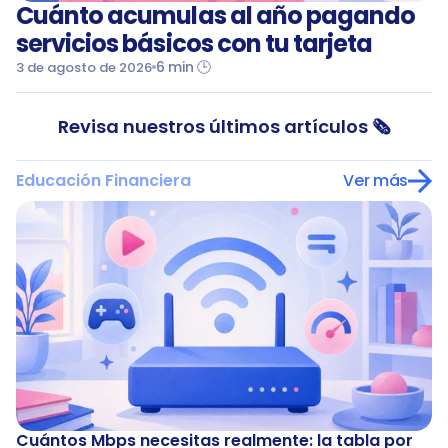
Cuánto acumulas al año pagando 
M
servicios básicos con tu tarjeta
C
6 min 🕒
3 de agosto de 2026
31
Revisa nuestros últimos artículos 🗞️
Educación Financiera
Ver más
Cuántos Mbps necesitas realmente: la tabla por 