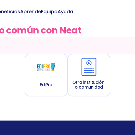
neficios
Aprende
Equipo
Ayuda
Iniciar
to común con Neat
Otra institución 
EdiPro
o comunidad