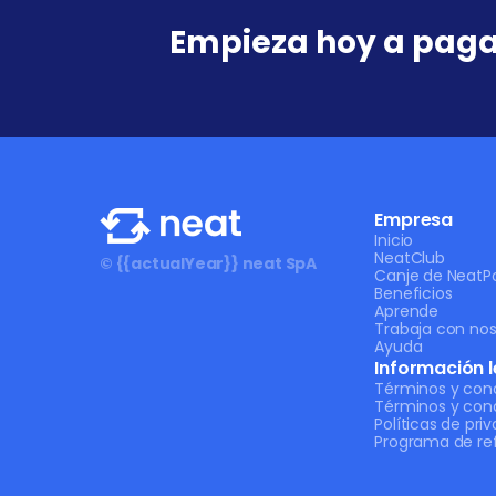
Empieza hoy a paga
Empresa
Inicio
NeatClub
© {{actualYear}} neat SpA
Canje de NeatPo
Beneficios
Aprende
Trabaja con nos
Ayuda
Información l
Términos y con
Términos y con
Políticas de pri
Programa de ref