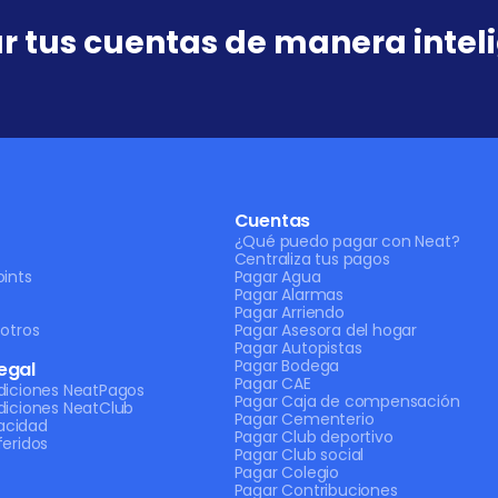
r tus cuentas de manera intel
Cuentas
¿Qué puedo pagar con Neat?
Centraliza tus pagos
ints
Pagar Agua
Pagar Alarmas
Pagar Arriendo
otros
Pagar Asesora del hogar
Pagar Autopistas
Pagar Bodega
egal
Pagar CAE
diciones NeatPagos
Pagar Caja de compensación
diciones NeatClub
Pagar Cementerio
vacidad
Pagar Club deportivo
eridos
Pagar Club social
Pagar Colegio
Pagar Contribuciones