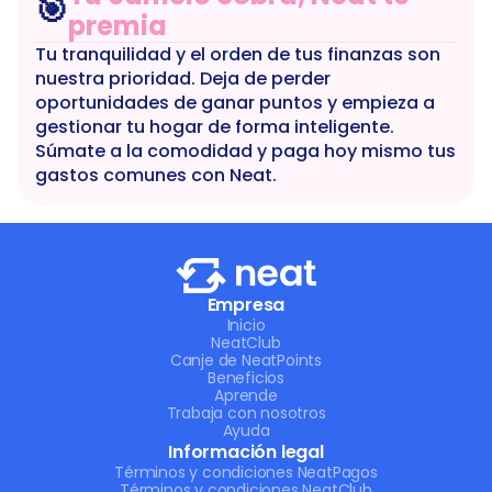
🎯
premia
Tu tranquilidad y el orden de tus finanzas son 
nuestra prioridad. Deja de perder 
oportunidades de ganar puntos y empieza a 
gestionar tu hogar de forma inteligente. 
Súmate a la comodidad y paga hoy mismo tus 
gastos comunes con Neat.
Empresa
Inicio
NeatClub
Canje de NeatPoints
Beneficios
Aprende
Trabaja con nosotros
Ayuda
Información legal
Términos y condiciones NeatPagos
Términos y condiciones NeatClub