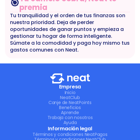
🎯
premia
Tu tranquilidad y el orden de tus finanzas son 
nuestra prioridad. Deja de perder 
oportunidades de ganar puntos y empieza a 
gestionar tu hogar de forma inteligente. 
Súmate a la comodidad y paga hoy mismo tus 
gastos comunes con Neat.
Empresa
Inicio
NeatClub
Canje de NeatPoints
Beneficios
Aprende
Trabaja con nosotros
Ayuda
Información legal
Términos y condiciones NeatPagos
Términos y condiciones NeatClub