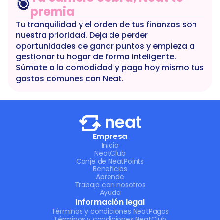
🎯
premia
Tu tranquilidad y el orden de tus finanzas son 
nuestra prioridad. Deja de perder 
oportunidades de ganar puntos y empieza a 
gestionar tu hogar de forma inteligente. 
Súmate a la comodidad y paga hoy mismo tus 
gastos comunes con Neat.
Empresa
Inicio
NeatClub
Canje de NeatPoints
Beneficios
Aprende
Trabaja con nosotros
Ayuda
Información legal
Términos y condiciones NeatPagos
Términos y condiciones NeatClub