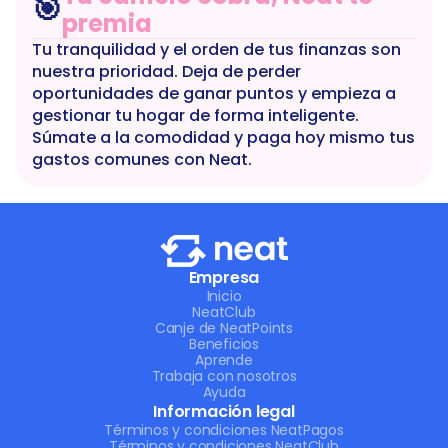
🎯
premia
Tu tranquilidad y el orden de tus finanzas son 
nuestra prioridad. Deja de perder 
oportunidades de ganar puntos y empieza a 
gestionar tu hogar de forma inteligente. 
Súmate a la comodidad y paga hoy mismo tus 
gastos comunes con Neat.
Empresa
Inicio
NeatClub
Canje de NeatPoints
Beneficios
Aprende
Trabaja con nosotros
Ayuda
Información legal
Términos y condiciones NeatPagos
Términos y condiciones NeatClub