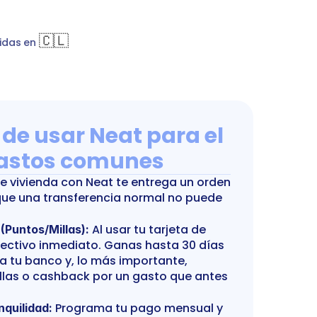
icio Tarapaca Centro
bankTransfer
Gasto común
🇨🇱
idas en 
 de usar Neat para el 
astos comunes
e vivienda con Neat te entrega un orden 
que una transferencia normal no puede 
 Al usar tu tarjeta de 
 (Puntos/Millas):
fectivo inmediato. Ganas hasta 30 días 
a tu banco y, lo más importante, 
las o cashback por un gasto que antes 
 Programa tu pago mensual y 
nquilidad: