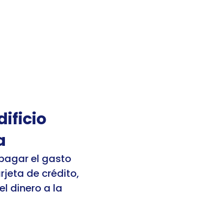
 sesión
Registrarme
Mis cuentas
ficio 
a
pagar el gasto 
eta de crédito, 
 dinero a la 