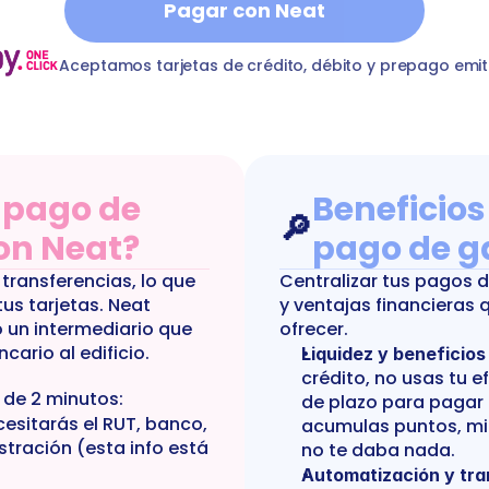
Pagar con Neat
o-tarapaca-centro
T
commonExpenses
Comunidad Edif
Aceptamos tarjetas de crédito, débito y prepago emit
pago de 
Beneficios
🔎
on Neat?
pago de g
ransferencias, lo que 
Centralizar tus pagos d
us tarjetas. Neat 
y ventajas financieras 
un intermediario que 
ofrecer.
ncario al edificio.
Liquidez y beneficios
crédito, no usas tu e
 de 2 minutos:
de plazo para pagar 
cesitarás el RUT, banco, 
acumulas puntos, mil
tración (esta info está 
no te daba nada.
Automatización y tra