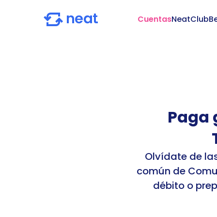
Cuentas
NeatClub
Be
Paga 
Olvídate de la
común de Comuni
débito o prep