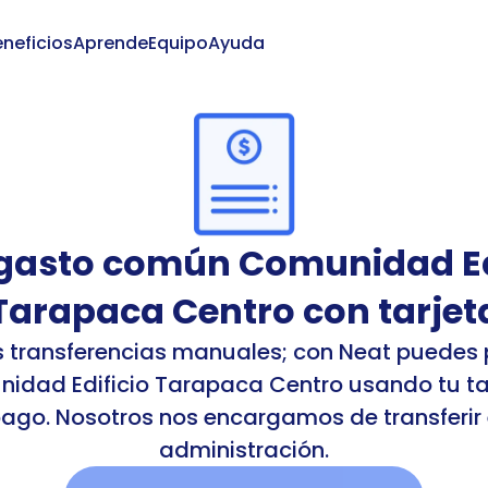
neficios
Aprende
Equipo
Ayuda
Iniciar
gasto común Comunidad Edi
Tarapaca Centro con tarjet
s transferencias manuales; con Neat puedes 
dad Edificio Tarapaca Centro usando tu tarj
ago. Nosotros nos encargamos de transferir el
administración.