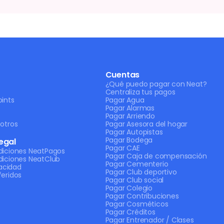
Cuentas
¿Qué puedo pagar con Neat?
Centraliza tus pagos
ints
Pagar Agua
Pagar Alarmas
Pagar Arriendo
otros
Pagar Asesora del hogar
Pagar Autopistas
Pagar Bodega
egal
Pagar CAE
diciones NeatPagos
Pagar Caja de compensación
diciones NeatClub
Pagar Cementerio
vacidad
Pagar Club deportivo
eridos
Pagar Club social
Pagar Colegio
Pagar Contribuciones
Pagar Cosméticos
Pagar Créditos
Pagar Entrenador / Clases