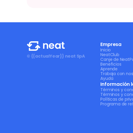
Empresa
Inicio
NeatClub
© {{actualYear}} neat SpA
Canje de NeatPo
Beneficios
Aprende
Trabaja con nos
Ayuda
Información l
Términos y con
Términos y con
Políticas de pri
Programa de ref