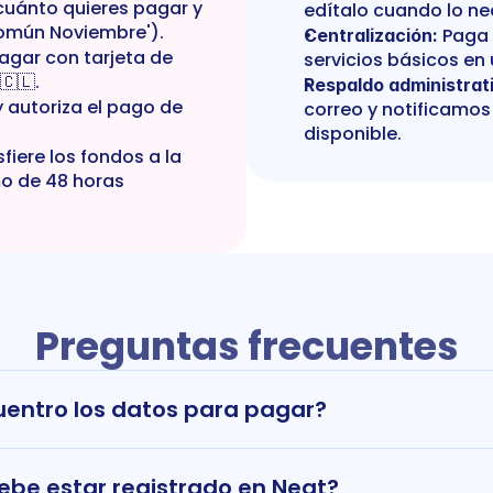
cuánto quieres pagar y 
edítalo cuando lo ne
Común Noviembre').
 Paga 
Centralización:
pagar con tarjeta de 
servicios básicos en 
🇨🇱.
Respaldo administrat
y autoriza el pago de 
correo y notificamos 
disponible.
fiere los fondos a la 
o de 48 horas 
Preguntas frecuentes
entro los datos para pagar?
 debe estar registrado en Neat?