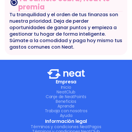
🎯
premia
Tu tranquilidad y el orden de tus finanzas son 
nuestra prioridad. Deja de perder 
oportunidades de ganar puntos y empieza a 
gestionar tu hogar de forma inteligente. 
Súmate a la comodidad y paga hoy mismo tus 
gastos comunes con Neat.
Empresa
Inicio
NeatClub
Canje de NeatPoints
Beneficios
Aprende
Trabaja con nosotros
Ayuda
Información legal
Términos y condiciones NeatPagos
Términos y condiciones NeatClub