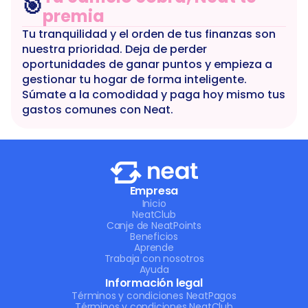
🎯
premia
Tu tranquilidad y el orden de tus finanzas son 
nuestra prioridad. Deja de perder 
oportunidades de ganar puntos y empieza a 
gestionar tu hogar de forma inteligente. 
Súmate a la comodidad y paga hoy mismo tus 
gastos comunes con Neat.
Empresa
Inicio
NeatClub
Canje de NeatPoints
Beneficios
Aprende
Trabaja con nosotros
Ayuda
Información legal
Términos y condiciones NeatPagos
Términos y condiciones NeatClub