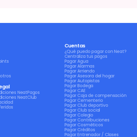
Cuentas
¿Qué puedo pagar con Neat?
Centraliza tus pagos
ints
Pagar Agua
Pagar Alarmas
Pagar Arriendo
otros
Pagar Asesora del hogar
Pagar Autopistas
Pagar Bodega
egal
Pagar CAE
diciones NeatPagos
Pagar Caja de compensación
diciones NeatClub
Pagar Cementerio
vacidad
Pagar Club deportivo
eridos
Pagar Club social
Pagar Colegio
Pagar Contribuciones
Pagar Cosméticos
Pagar Créditos
Pagar Entrenador / Clases