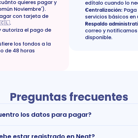
cuánto quieres pagar y 
edítalo cuando lo ne
Común Noviembre').
 Paga 
Centralización:
pagar con tarjeta de 
servicios básicos en 
🇨🇱.
Respaldo administrat
y autoriza el pago de 
correo y notificamos 
disponible.
fiere los fondos a la 
o de 48 horas 
Preguntas frecuentes
entro los datos para pagar?
 debe estar registrado en Neat?