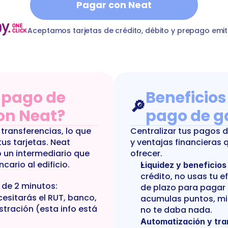
Pagar con Neat
icio-trigales-7435
T
commonExpenses
Condominio Edif
Aceptamos tarjetas de crédito, débito y prepago emit
pago de 
Beneficios
🔎
on Neat?
pago de g
ransferencias, lo que 
Centralizar tus pagos d
us tarjetas. Neat 
y ventajas financieras 
un intermediario que 
ofrecer.
ncario al edificio.
Liquidez y beneficios
crédito, no usas tu e
 de 2 minutos:
de plazo para pagar 
cesitarás el RUT, banco, 
acumulas puntos, mil
tración (esta info está 
no te daba nada.
Automatización y tra