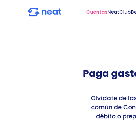
Cuentas
NeatClub
Be
Paga gasto
Olvídate de la
común de Condo
débito o prep