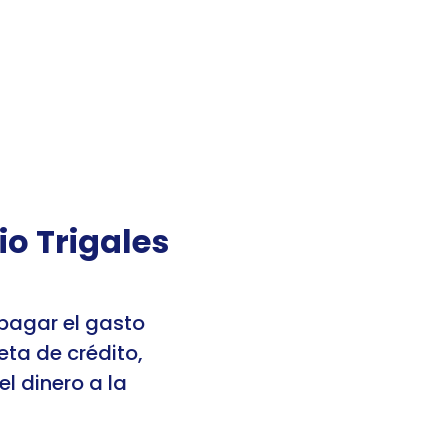
 sesión
Registrarme
Mis cuentas
 Trigales 
pagar el gasto 
ta de crédito, 
 dinero a la 