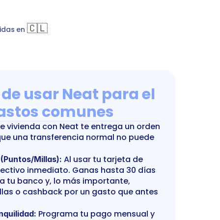
icio Trigales 7435
bankTransfer
Gasto común
🇨🇱
idas en 
 de usar Neat para el 
astos comunes
e vivienda con Neat te entrega un orden 
que una transferencia normal no puede 
 Al usar tu tarjeta de 
 (Puntos/Millas):
fectivo inmediato. Ganas hasta 30 días 
a tu banco y, lo más importante, 
las o cashback por un gasto que antes 
 Programa tu pago mensual y 
nquilidad: