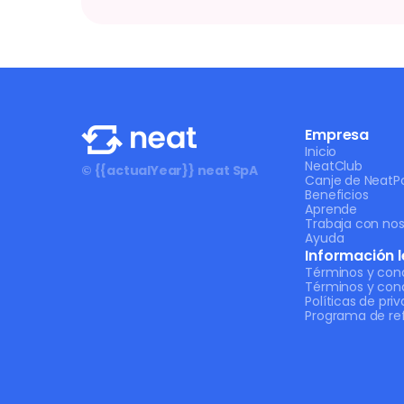
Empresa
Inicio
NeatClub
© {{actualYear}} neat SpA
Canje de NeatPo
Beneficios
Aprende
Trabaja con nos
Ayuda
Información l
Términos y con
Términos y con
Políticas de pri
Programa de ref