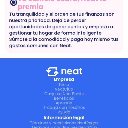
🎯
premia
Tu tranquilidad y el orden de tus finanzas son 
nuestra prioridad. Deja de perder 
oportunidades de ganar puntos y empieza a 
gestionar tu hogar de forma inteligente. 
Súmate a la comodidad y paga hoy mismo tus 
gastos comunes con Neat.
Empresa
Inicio
NeatClub
Canje de NeatPoints
Beneficios
Aprende
Trabaja con nosotros
Ayuda
Información legal
Términos y condiciones NeatPagos
Términos y condiciones NeatClub