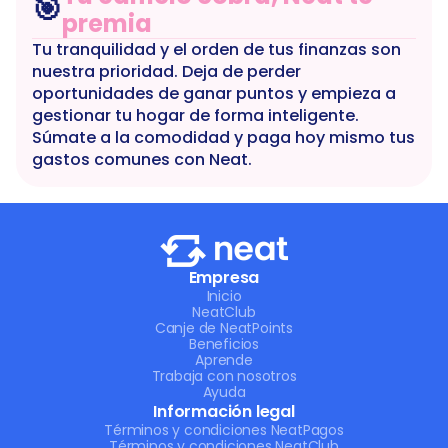
🎯
premia
Tu tranquilidad y el orden de tus finanzas son 
nuestra prioridad. Deja de perder 
oportunidades de ganar puntos y empieza a 
gestionar tu hogar de forma inteligente. 
Súmate a la comodidad y paga hoy mismo tus 
gastos comunes con Neat.
Empresa
Inicio
NeatClub
Canje de NeatPoints
Beneficios
Aprende
Trabaja con nosotros
Ayuda
Información legal
Términos y condiciones NeatPagos
Términos y condiciones NeatClub