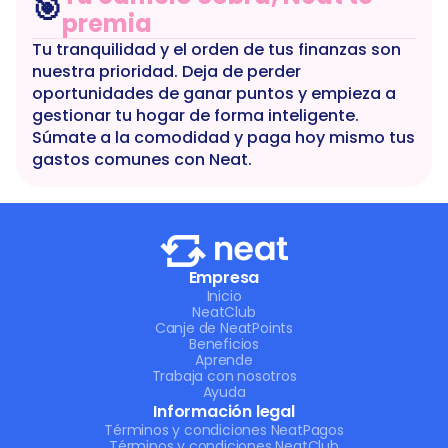
🎯
premia
Tu tranquilidad y el orden de tus finanzas son 
nuestra prioridad. Deja de perder 
oportunidades de ganar puntos y empieza a 
gestionar tu hogar de forma inteligente. 
Súmate a la comodidad y paga hoy mismo tus 
gastos comunes con Neat.
Empresa
Inicio
NeatClub
Canje de NeatPoints
Beneficios
Aprende
Trabaja con nosotros
Ayuda
Información legal
Términos y condiciones NeatPagos
Términos y condiciones NeatClub