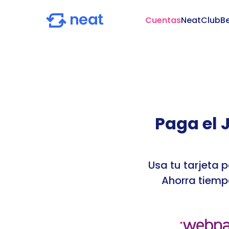
Cuentas
NeatClub
Be
Paga el 
Usa tu tarjeta 
Ahorra tiemp
TRUE
NT-CAT-00060
jard