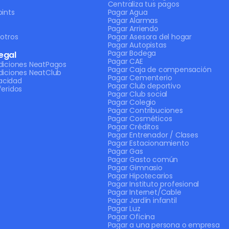
Centraliza tus pagos
ints
Pagar Agua
Pagar Alarmas
Pagar Arriendo
otros
Pagar Asesora del hogar
Pagar Autopistas
Pagar Bodega
egal
Pagar CAE
diciones NeatPagos
Pagar Caja de compensación
diciones NeatClub
Pagar Cementerio
vacidad
Pagar Club deportivo
eridos
Pagar Club social
Pagar Colegio
Pagar Contribuciones
Pagar Cosméticos
Pagar Créditos
Pagar Entrenador / Clases
Pagar Estacionamiento
Pagar Gas
Pagar Gasto común
Pagar Gimnasio
Pagar Hipotecarios
Pagar Instituto profesional
Pagar Internet/Cable
Pagar Jardín infantil
Pagar Luz
Pagar Oficina
Pagar a una persona o empresa