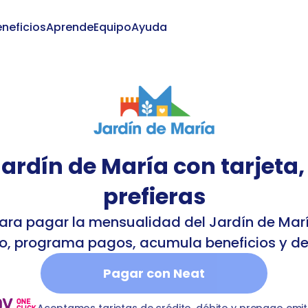
neficios
Aprende
Equipo
Ayuda
Iniciar
Jardín de María con tarjeta,
prefieras
para pagar la mensualidad del Jardín de Marí
o, programa pagos, acumula beneficios y d
Pagar con Neat
in-infantil-maria
T
kindergarten
Jardín de María
bankTra
Aceptamos tarjetas de crédito, débito y prepago emit