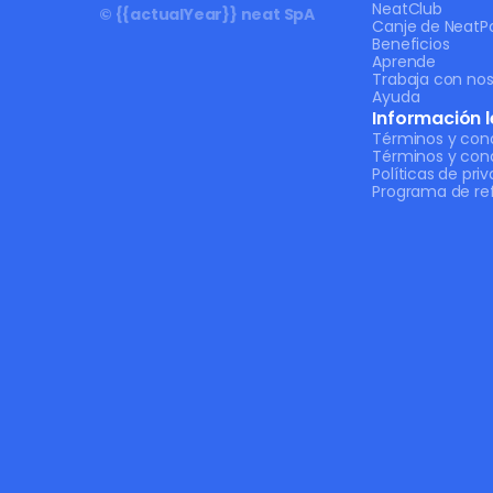
NeatClub
© {{actualYear}} neat SpA
Canje de NeatPo
Beneficios
Aprende
Trabaja con nos
Ayuda
Información l
Términos y con
Términos y con
Políticas de pri
Programa de ref