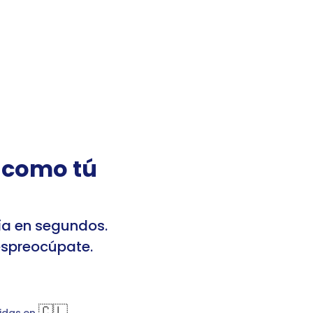
 sesión
Registrarme
Mis cuentas
 como tú 
a en segundos. 
espreocúpate.
nsfer
Jardín infantil
🇨🇱
idas en 