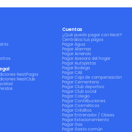
Cuentas
¿Qué puedo pagar con Neat?
Centraliza tus pagos
ints
Pagar Agua
Pagar Alarmas
Pagar Arriendo
otros
Pagar Asesora del hogar
Pagar Autopistas
Pagar Bodega
egal
Pagar CAE
diciones NeatPagos
Pagar Caja de compensación
diciones NeatClub
Pagar Cementerio
vacidad
Pagar Club deportivo
eridos
Pagar Club social
Pagar Colegio
Pagar Contribuciones
Pagar Cosméticos
Pagar Créditos
Pagar Entrenador / Clases
Pagar Estacionamiento
Pagar Gas
Pagar Gasto común