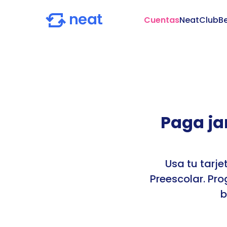
Cuentas
NeatClub
Be
Paga jar
Usa tu tarj
Preescolar. Pro
b