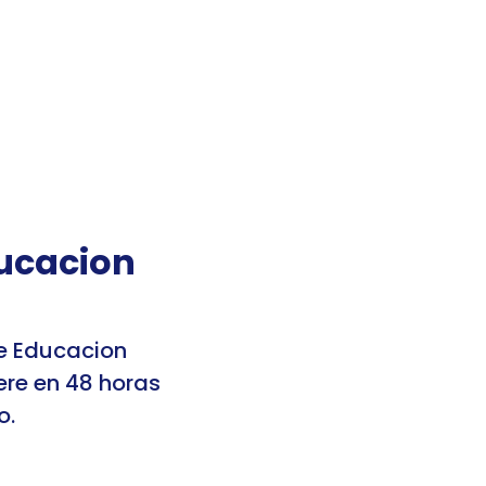
 sesión
Registrarme
Mis cuentas
ucacion 
e Educacion 
re en 48 horas 
o.