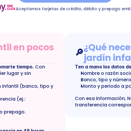
e-educacion-preescolar
T
kindergarten
Servicios De Educa
Aceptamos tarjetas de crédito, débito y prepago emit
til en pocos 
¿Qué neces
🔎
jardín infa
 Con 
tomarte tiempo.
Ten a mano los datos del 
r lugar y sin 
Nombre o razón socia
Banco, tipo y número
infantil (banco, tipo y 
Monto y periodo a pa
Con esa información, Nea
encia (ej.: 
transferencia correspo
 o prepago.
erencia en 48 horas 