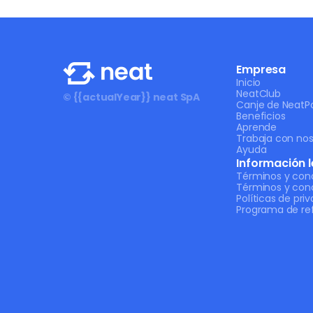
Empresa
Inicio
NeatClub
© {{actualYear}} neat SpA
Canje de NeatPo
Beneficios
Aprende
Trabaja con nos
Ayuda
Información l
Términos y con
Términos y con
Políticas de pri
Programa de ref