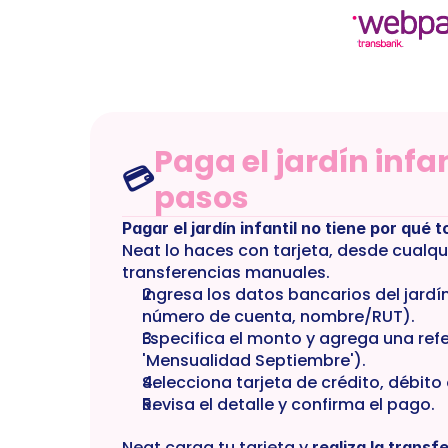
TRUE
NT-CAT-00060
jardin-infantil-servicios-d
Paga el jardín infan
💳
pasos
Pagar el jardín infantil no tiene por qué 
Neat lo haces con tarjeta, desde cualquie
transferencias manuales.
Ingresa los datos bancarios del jardín 
número de cuenta, nombre/RUT).
Especifica el monto y agrega una refer
'Mensualidad Septiembre').
Selecciona tarjeta de crédito, débito
Revisa el detalle y confirma el pago.
Neat carga tu tarjeta y 
realiza la transf