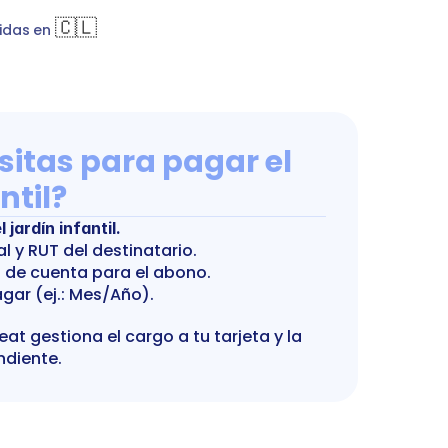
ción Preescolar
bankTransfer
Jardín infantil
🇨🇱
idas en 
itas para pagar el 
ntil?
jardín infantil.
l y RUT del destinatario.
 de cuenta para el abono.
gar (ej.: Mes/Año).
t gestiona el cargo a tu tarjeta y la 
ndiente.