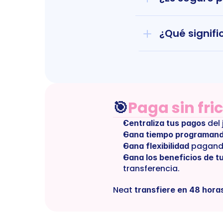
¿Qué signifi
🎯
Paga sin fri
 del
Centraliza tus pagos
Gana tiempo programan
 pagand
Gana flexibilidad
Gana los beneficios de tu
transferencia.
Neat 
transfiere en 48 hora