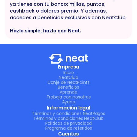
ya tienes con tu banco: millas, puntos, 
cashback o dólares premio. Y además, 
accedes a beneficios exclusivos con NeatClub.
Hazlo simple, hazlo con Neat.
Empresa
Inicio
NeatClub
Canje de NeatPoints
Beneficios
Aprende
Trabaja con nosotros
Ayuda
Información legal
Términos y condiciones NeatPagos
Términos y condiciones NeatClub
Políticas de privacidad
Programa de referidos
Cuentas