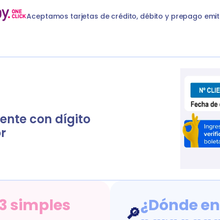
00426
luz-litoral
S
basicService
Luz Litoral
clientNumberWit
Aceptamos tarjetas de crédito, débito y prepago emit
ente con dígito 
r
3 simples 
¿Dónde en
🔎