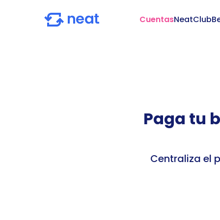
Cuentas
NeatClub
Be
Paga tu bo
Centraliza el 