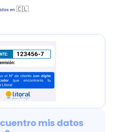
hDigit
Luz
🇨🇱
idas en 
cuentro mis datos 