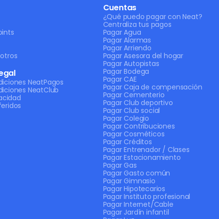
Cuentas
¿Qué puedo pagar con Neat?
Centraliza tus pagos
ints
Pagar Agua
Pagar Alarmas
Pagar Arriendo
otros
Pagar Asesora del hogar
Pagar Autopistas
Pagar Bodega
egal
Pagar CAE
diciones NeatPagos
Pagar Caja de compensación
diciones NeatClub
Pagar Cementerio
vacidad
Pagar Club deportivo
eridos
Pagar Club social
Pagar Colegio
Pagar Contribuciones
Pagar Cosméticos
Pagar Créditos
Pagar Entrenador / Clases
Pagar Estacionamiento
Pagar Gas
Pagar Gasto común
Pagar Gimnasio
Pagar Hipotecarios
Pagar Instituto profesional
Pagar Internet/Cable
Pagar Jardín infantil