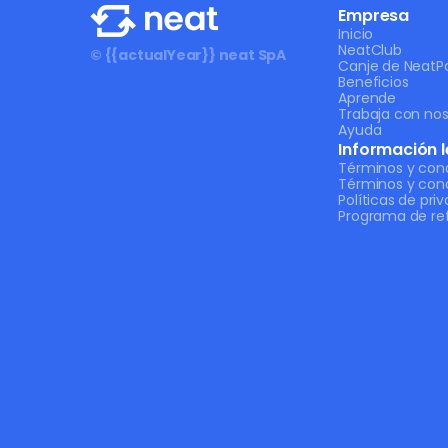
Empresa
Inicio
NeatClub
© {{actualYear}} neat SpA
Canje de NeatPo
Beneficios
Aprende
Trabaja con nos
Ayuda
Información l
Términos y con
Términos y con
Políticas de pri
Programa de ref