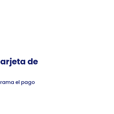
 sesión
Registrarme
Mis cuentas
arjeta de 
grama el pago 