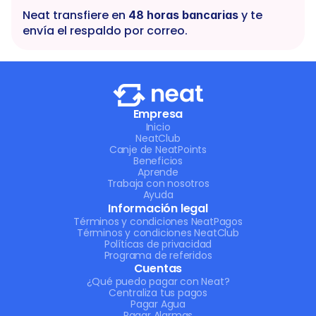
Neat transfiere en 
 y te 
48 horas bancarias
envía el respaldo por correo.
Empresa
Inicio
NeatClub
Canje de NeatPoints
Beneficios
Aprende
Trabaja con nosotros
Ayuda
Información legal
Términos y condiciones NeatPagos
Términos y condiciones NeatClub
Políticas de privacidad
Programa de referidos
Cuentas
¿Qué puedo pagar con Neat?
Centraliza tus pagos
Pagar Agua
Pagar Alarmas