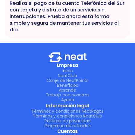
Realiza el pago de tu cuenta Telefónica del Sur 
con tarjeta y disfruta de un servicio sin 
interrupciones. Prueba ahora esta forma 
simple y segura de mantener tus servicios al 
día.
Empresa
Inicio
NeatClub
Canje de NeatPoints
Beneficios
Aprende
Trabaja con nosotros
Ayuda
Información legal
Términos y condiciones NeatPagos
Términos y condiciones NeatClub
Políticas de privacidad
Programa de referidos
Cuentas