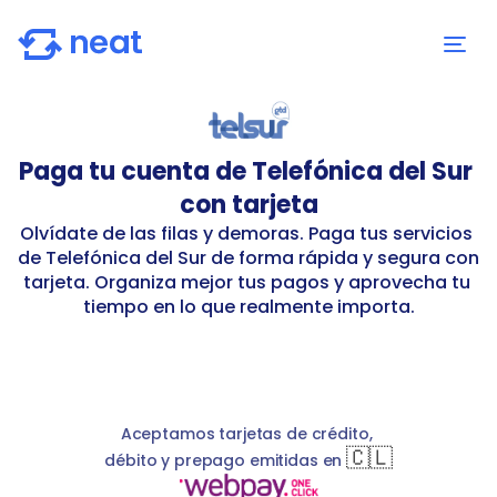
Paga tu cuenta de Telefónica del Sur 
con tarjeta
Olvídate de las filas y demoras. Paga tus servicios 
de Telefónica del Sur de forma rápida y segura con 
tarjeta. Organiza mejor tus pagos y aprovecha tu 
tiempo en lo que realmente importa.
elefonica-del-sur
telsur-telcoy
S
basicService
S
basicService
Telsur (Telcoy)
Telefonica del Sur
phoneNumbe
clien
Aceptamos tarjetas de crédito, 
🇨🇱
débito y prepago emitidas en 