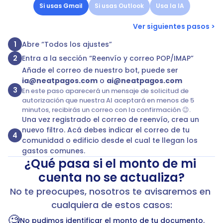
Si usas Gmail
Si usas Outlook
Usa la IA
Ver siguientes pasos >
Abre “Todos los ajustes” 
1
Entra a la sección “Reenvío y correo POP/IMAP” 
2
Añade el correo de nuestro bot, puede ser 
ia@neatpagos.com
 o 
ai@neatpagos.com
3
En este paso
aparecerá un mensaje de solicitud de 
autorización que nuestra AI aceptará en menos de 5 
minutos, recibirás un correo con la confirmación 😉.
Una vez registrado el correo de reenvío, crea un 
nuevo filtro. Acá debes indicar el correo de tu 
4
comunidad o edificio desde el cual te llegan los 
gastos comunes.
¿Qué pasa si el monto de mi 
cuenta no se actualiza?
No te preocupes, nosotros te avisaremos en 
cualquiera de estos casos:
🧐
No pudimos identificar el monto de tu documento.