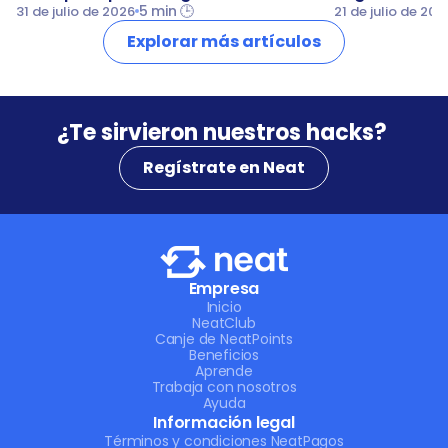
5 min 🕒
31 de julio de 2026
21 de julio de 202
Explorar más artículos
¿Te sirvieron nuestros hacks? 
Regístrate en Neat
Empresa
Inicio
NeatClub
Canje de NeatPoints
Beneficios
Aprende
Trabaja con nosotros
Ayuda
Información legal
Términos y condiciones NeatPagos