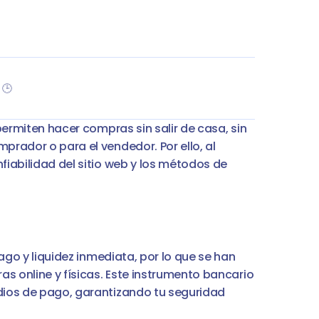
Neat
Registrarme
Mis cuentas
 🕒
ermiten hacer compras sin salir de casa, sin 
rador o para el vendedor. Por ello, al 
iabilidad del sitio web y los métodos de 
ago y liquidez inmediata, por lo que se han 
s online y físicas. Este instrumento bancario 
ios de pago, garantizando tu seguridad 