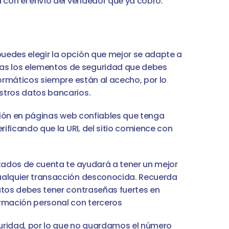
a con el envío del vendedor que ya cobró.
uedes elegir la opción que mejor se adapte a 
s los elementos de seguridad que debes 
formáticos siempre están al acecho, por lo 
stros datos bancarios.
cción en páginas web confiables que tenga 
rificando que la URL del sitio comience con 
tados de cuenta te ayudará a tener un mejor 
ualquier transacción desconocida. Recuerda 
atos debes tener contraseñas fuertes en 
ormación personal con terceros
idad, por lo que no guardamos el número 