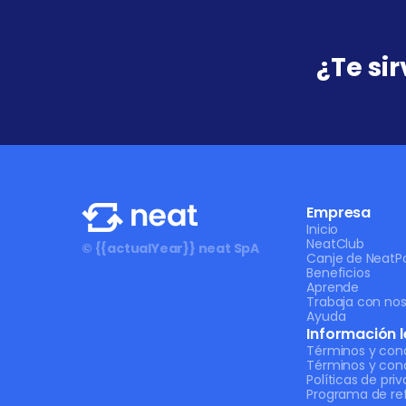
¿Te si
Empresa
Inicio
NeatClub
© {{actualYear}} neat SpA
Canje de NeatPo
Beneficios
Aprende
Trabaja con nos
Ayuda
Información l
Términos y con
Términos y con
Políticas de pri
Programa de ref