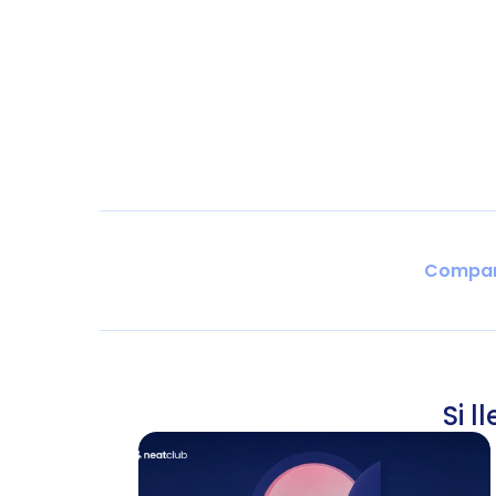
Compart
Si l