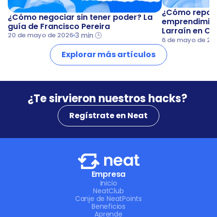
¿Cómo repone
¿Cómo negociar sin tener poder? La 
emprendimient
guía de Francisco Pereira
Larraín en Cu
3 min 🕒
20 de mayo de 2026
6 de mayo de 20
Explorar más artículos
¿Te sirvieron nuestros hacks? 
Regístrate en Neat
Empresa
Inicio
NeatClub
Canje de NeatPoints
Beneficios
Aprende